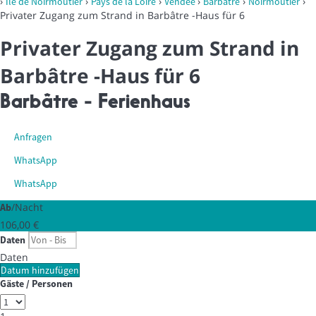
›
›
›
›
›
›
Île de Noirmoutier
Pays de la Loire
Vendée
Barbâtre
Noirmoutier
Privater Zugang zum Strand in Barbâtre -Haus für 6
Privater Zugang zum Strand in
Barbâtre -Haus für 6
Barbâtre -
Ferienhaus
Anfragen
WhatsApp
WhatsApp
/Nacht
Ab
106,
00 €
Daten
Daten
Datum hinzufügen
Gäste / Personen