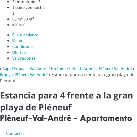
2 Dormitorios
2
1 Baño con ducha
1
50 m²
50 m²
wifi
wifi
El alojamiento
Mapa
Condiciones
Ofertas
6
Valoraciones
›
›
›
›
›
Cap d’Erquy et Val André
Bretaña
Côte d´Armor
Pléneuf-Val-André
› Estancia para 4 frente a la gran playa de
Erquy + Pléneuf-Val-André
Pléneuf
Estancia para 4 frente a la gran
playa de Pléneuf
Pléneuf-Val-André -
Apartamento
Contactar