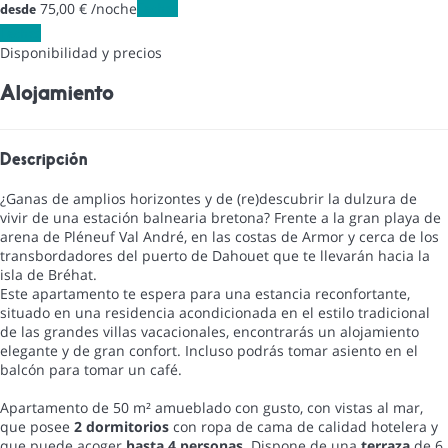
75,
00 €
/noche
Fechas
desde
Fechas
Disponibilidad y precios
Alojamiento
Descripción
¿Ganas de amplios horizontes y de (re)descubrir la dulzura de
vivir de una estación balnearia bretona? Frente a la gran playa de
arena de Pléneuf Val André, en las costas de Armor y cerca de los
transbordadores del puerto de Dahouet que te llevarán hacia la
isla de Bréhat.
Este apartamento te espera para una estancia reconfortante,
situado en una residencia acondicionada en el estilo tradicional
de las grandes villas vacacionales, encontrarás un alojamiento
elegante y de gran confort. Incluso podrás tomar asiento en el
balcón para tomar un café.
Apartamento de 50 m² amueblado con gusto, con vistas al mar,
que posee
2 dormitorios
con ropa de cama de calidad hotelera y
que puede acoger
hasta 4 personas.
Dispone de una
terraza
de 6