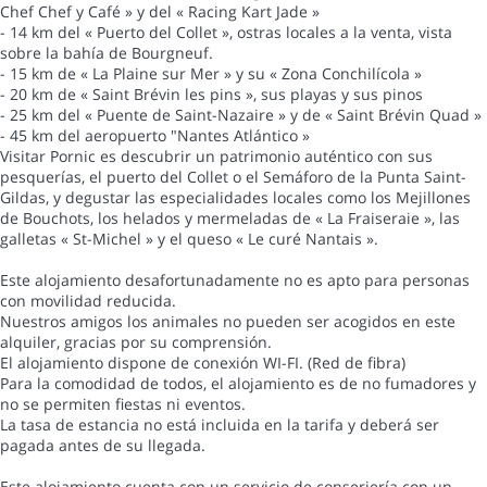
Chef Chef y Café » y del « Racing Kart Jade »
- 14 km del « Puerto del Collet », ostras locales a la venta, vista
sobre la bahía de Bourgneuf.
- 15 km de « La Plaine sur Mer » y su « Zona Conchilícola »
- 20 km de « Saint Brévin les pins », sus playas y sus pinos
- 25 km del « Puente de Saint-Nazaire » y de « Saint Brévin Quad »
- 45 km del aeropuerto "Nantes Atlántico »
Visitar Pornic es descubrir un patrimonio auténtico con sus
pesquerías, el puerto del Collet o el Semáforo de la Punta Saint-
Gildas, y degustar las especialidades locales como los Mejillones
de Bouchots, los helados y mermeladas de « La Fraiseraie », las
galletas « St-Michel » y el queso « Le curé Nantais ».
Este alojamiento desafortunadamente no es apto para personas
con movilidad reducida.
Nuestros amigos los animales no pueden ser acogidos en este
alquiler, gracias por su comprensión.
El alojamiento dispone de conexión WI-FI. (Red de fibra)
Para la comodidad de todos, el alojamiento es de no fumadores y
no se permiten fiestas ni eventos.
La tasa de estancia no está incluida en la tarifa y deberá ser
pagada antes de su llegada.
Este alojamiento cuenta con un servicio de conserjería con un