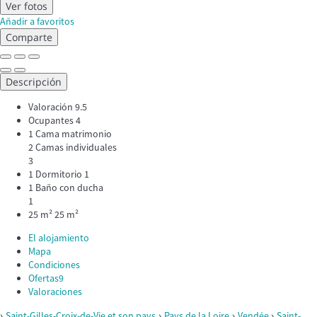
Ver fotos
Añadir a favoritos
Comparte
Descripción
Valoración
9.5
Ocupantes
4
1 Cama matrimonio
2 Camas individuales
3
1 Dormitorio
1
1 Baño con ducha
1
25 m²
25 m²
El alojamiento
Mapa
Condiciones
Ofertas
9
Valoraciones
›
›
›
›
Saint-Gilles-Croix-de-Vie et son pays
Pays de la Loire
Vendée
Saint-