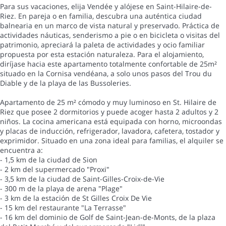
Para sus vacaciones, elija Vendée y alójese en Saint-Hilaire-de-
Riez. En pareja o en familia, descubra una auténtica ciudad
balnearia en un marco de vista natural y preservado. Práctica de
actividades náuticas, senderismo a pie o en bicicleta o visitas del
patrimonio, apreciará la paleta de actividades y ocio familiar
propuesta por esta estación naturaleza. Para el alojamiento,
diríjase hacia este apartamento totalmente confortable de 25m²
situado en la Cornisa vendéana, a solo unos pasos del Trou du
Diable y de la playa de las Bussoleries.
Apartamento de 25 m² cómodo y muy luminoso en St. Hilaire de
Riez que posee 2 dormitorios y puede acoger hasta 2 adultos y 2
niños. La cocina americana está equipada con horno, microondas
y placas de inducción, refrigerador, lavadora, cafetera, tostador y
exprimidor. Situado en una zona ideal para familias, el alquiler se
encuentra a:
- 1,5 km de la ciudad de Sion
- 2 km del supermercado "Proxi"
- 3,5 km de la ciudad de Saint-Gilles-Croix-de-Vie
- 300 m de la playa de arena "Plage"
- 3 km de la estación de St Gilles Croix De Vie
- 15 km del restaurante "La Terrasse"
- 16 km del dominio de Golf de Saint-Jean-de-Monts, de la plaza