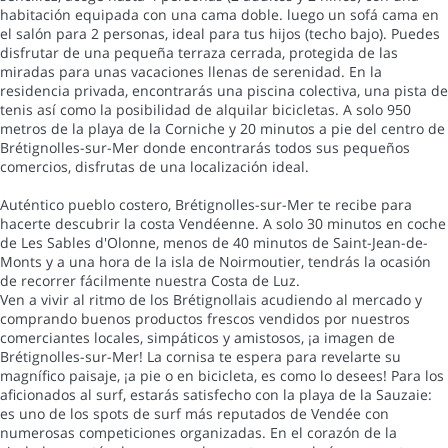
habitación equipada con una cama doble. luego un sofá cama en
el salón para 2 personas, ideal para tus hijos (techo bajo). Puedes
disfrutar de una pequeña terraza cerrada, protegida de las
miradas para unas vacaciones llenas de serenidad. En la
residencia privada, encontrarás una piscina colectiva, una pista de
tenis así como la posibilidad de alquilar bicicletas. A solo 950
metros de la playa de la Corniche y 20 minutos a pie del centro de
Brétignolles-sur-Mer donde encontrarás todos sus pequeños
comercios, disfrutas de una localización ideal.
Auténtico pueblo costero, Brétignolles-sur-Mer te recibe para
hacerte descubrir la costa Vendéenne. A solo 30 minutos en coche
de Les Sables d'Olonne, menos de 40 minutos de Saint-Jean-de-
Monts y a una hora de la isla de Noirmoutier, tendrás la ocasión
de recorrer fácilmente nuestra Costa de Luz.
Ven a vivir al ritmo de los Brétignollais acudiendo al mercado y
comprando buenos productos frescos vendidos por nuestros
comerciantes locales, simpáticos y amistosos, ¡a imagen de
Brétignolles-sur-Mer! La cornisa te espera para revelarte su
magnífico paisaje, ¡a pie o en bicicleta, es como lo desees! Para los
aficionados al surf, estarás satisfecho con la playa de la Sauzaie:
es uno de los spots de surf más reputados de Vendée con
numerosas competiciones organizadas. En el corazón de la