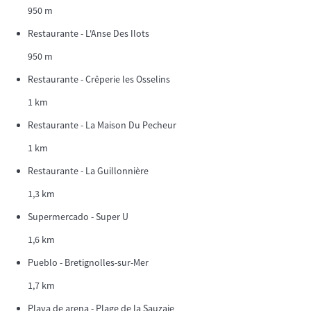
950 m
Restaurante - L'Anse Des Ilots
950 m
Restaurante - Crêperie les Osselins
1 km
Restaurante - La Maison Du Pecheur
1 km
Restaurante - La Guillonnière
1,3 km
Supermercado - Super U
1,6 km
Pueblo - Bretignolles-sur-Mer
1,7 km
Playa de arena - Plage de la Sauzaie