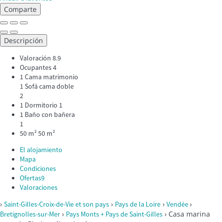
Comparte
Descripción
Valoración
8.9
Ocupantes
4
1 Cama matrimonio
1 Sofá cama doble
2
1 Dormitorio
1
1 Baño con bañera
1
50 m²
50 m²
El alojamiento
Mapa
Condiciones
Ofertas
9
Valoraciones
›
›
›
›
Saint-Gilles-Croix-de-Vie et son pays
Pays de la Loire
Vendée
›
› Casa marina
Bretignolles-sur-Mer
Pays Monts + Pays de Saint-Gilles