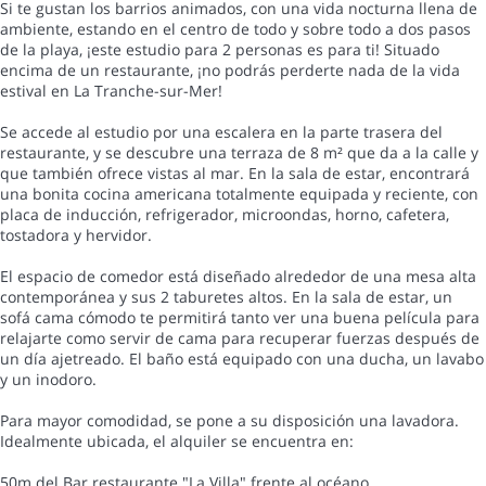
Si te gustan los barrios animados, con una vida nocturna llena de
ambiente, estando en el centro de todo y sobre todo a dos pasos
de la playa, ¡este estudio para 2 personas es para ti! Situado
encima de un restaurante, ¡no podrás perderte nada de la vida
estival en La Tranche-sur-Mer!
Se accede al estudio por una escalera en la parte trasera del
restaurante, y se descubre una terraza de 8 m² que da a la calle y
que también ofrece vistas al mar. En la sala de estar, encontrará
una bonita cocina americana totalmente equipada y reciente, con
placa de inducción, refrigerador, microondas, horno, cafetera,
tostadora y hervidor.
El espacio de comedor está diseñado alrededor de una mesa alta
contemporánea y sus 2 taburetes altos. En la sala de estar, un
sofá cama cómodo te permitirá tanto ver una buena película para
relajarte como servir de cama para recuperar fuerzas después de
un día ajetreado. El baño está equipado con una ducha, un lavabo
y un inodoro.
Para mayor comodidad, se pone a su disposición una lavadora.
Idealmente ubicada, el alquiler se encuentra en:
50m del Bar restaurante "La Villa" frente al océano