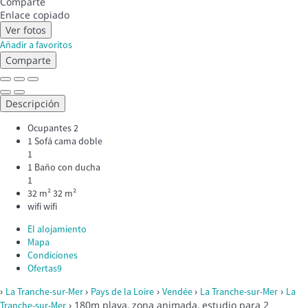
Comparte
Enlace copiado
Ver fotos
Añadir a favoritos
Comparte
Descripción
Ocupantes
2
1 Sofá cama doble
1
1 Baño con ducha
1
32 m²
32 m²
wifi
wifi
El alojamiento
Mapa
Condiciones
Ofertas
9
›
›
›
›
›
La Tranche-sur-Mer
Pays de la Loire
Vendée
La Tranche-sur-Mer
La
› 180m playa, zona animada, estudio para 2
Tranche-sur-Mer