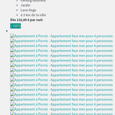
Parking extérieur
Jardin
Lave-linge
à 3 km de la ville
Dès
116,
00 €
par nuit
+ INFO