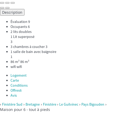
Description
Évaluation
9
Occupants
6
2 lits doubles
1 Lit superposé
3
3 chambres à coucher
3
1 salle de bain avec baignoire
1
86 m²
86 m²
wifi
wifi
Logement
Carte
Conditions
Offres
6
Avis
›
›
›
›
›
›
Finistère Sud
Bretagne
Finistère
Le Guilvinec
Pays Bigouden
Maison pour 6 - tout à pieds