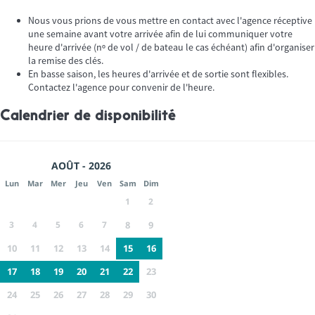
Nous vous prions de vous mettre en contact avec l'agence réceptive
une semaine avant votre arrivée afin de lui communiquer votre
heure d'arrivée (nº de vol / de bateau le cas échéant) afin d'organiser
la remise des clés.
En basse saison, les heures d'arrivée et de sortie sont flexibles.
Contactez l'agence pour convenir de l'heure.
Calendrier de disponibilité
AOÛT - 2026
Lun
Mar
Mer
Jeu
Ven
Sam
Dim
1
2
3
4
5
6
7
8
9
10
11
12
13
14
15
16
17
18
19
20
21
22
23
24
25
26
27
28
29
30