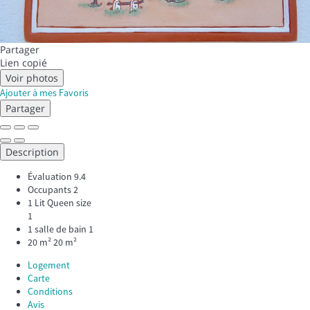
Partager
Lien copié
Voir photos
Ajouter à mes Favoris
Partager
Description
Évaluation
9.4
Occupants
2
1 Lit Queen size
1
1 salle de bain
1
20 m²
20 m²
Logement
Carte
Conditions
Avis