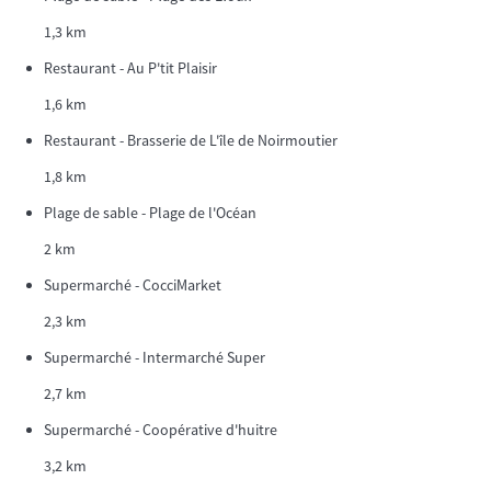
1,3 km
Restaurant - Au P'tit Plaisir
1,6 km
Restaurant - Brasserie de L'île de Noirmoutier
1,8 km
Plage de sable - Plage de l'Océan
2 km
Supermarché - CocciMarket
2,3 km
Supermarché - Intermarché Super
2,7 km
Supermarché - Coopérative d'huitre
3,2 km