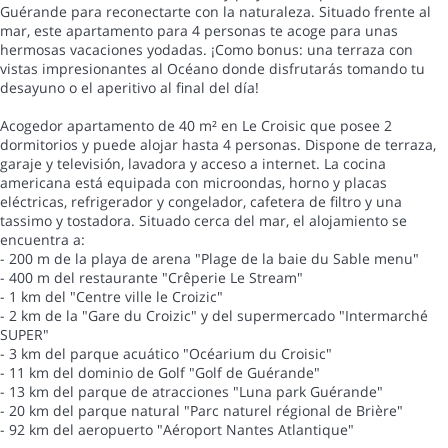
Guérande para reconectarte con la naturaleza. Situado frente al
mar, este apartamento para 4 personas te acoge para unas
hermosas vacaciones yodadas. ¡Como bonus: una terraza con
vistas impresionantes al Océano donde disfrutarás tomando tu
desayuno o el aperitivo al final del día!
Acogedor apartamento de 40 m² en Le Croisic que posee 2
dormitorios y puede alojar hasta 4 personas. Dispone de terraza,
garaje y televisión, lavadora y acceso a internet. La cocina
americana está equipada con microondas, horno y placas
eléctricas, refrigerador y congelador, cafetera de filtro y una
tassimo y tostadora. Situado cerca del mar, el alojamiento se
encuentra a:
- 200 m de la playa de arena "Plage de la baie du Sable menu"
- 400 m del restaurante "Crêperie Le Stream"
- 1 km del "Centre ville le Croizic"
- 2 km de la "Gare du Croizic" y del supermercado "Intermarché
SUPER"
- 3 km del parque acuático "Océarium du Croisic"
- 11 km del dominio de Golf "Golf de Guérande"
- 13 km del parque de atracciones "Luna park Guérande"
- 20 km del parque natural "Parc naturel régional de Brière"
- 92 km del aeropuerto "Aéroport Nantes Atlantique"