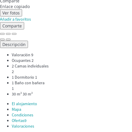
Comparte
Enlace copiado
Ver fotos
Añadir a favoritos
Comparte
Descripción
Valoración
9
Ocupantes
2
2 Camas individuales
2
1 Dormitorio
1
1 Baño con bañera
1
30 m²
30 m²
El alojamiento
Mapa
Condiciones
Ofertas
9
Valoraciones