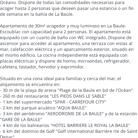
Océano. Dispone de todas las comodidades necesarias para
acoger hasta 2 personas que deseen pasar una estancia o un fin
de semana en la bahía de La Baule.
Apartamento de 30m² acogedor y muy luminoso en La Baule-
Escoublac con capacidad para 2 personas. El apartamento está
equipado con un cuarto de baño con WC integrado. Dispone de
ascensor para acceder al apartamento, una terraza con vistas al
mar, calefacción eléctrica y un aparcamiento exterior, situado en
el mismo edificio. La cocina independiente está equipada con
placas eléctricas y dispone de horno, microondas, refrigerador,
cafetera, tostador, hervidor y exprimidor.
Situado en una zona ideal para familias y cerca del mar, el
alojamiento se encuentra en:
- 30 m de la playa de arena "Plage de la Baule en bd de l'Océan"
- 260 m del restaurante "LES PIEDS DANS LE SABLE"
- 1 km del supermercado "SPAR - CARREFOUR CITY"
- 2 km del parque acuático "AQUA BAULE"
- 3 km del aeródromo "AERODROME DE LA BAULE" y de la estación
"GARE DE LA BAULE"
- 4 km de los balnearios "HOTEL BARRIERE LE ROYAL LA BAULE"
- 6 km del dominio de Golf "Golf international Barrière rte de Saint
Denac"