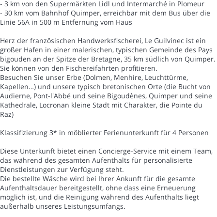
- 3 km von den Supermärkten Lidl und Intermarché in Plomeur
- 30 km vom Bahnhof Quimper, erreichbar mit dem Bus über die
Linie 56A in 500 m Entfernung vom Haus
Herz der französischen Handwerksfischerei, Le Guilvinec ist ein
großer Hafen in einer malerischen, typischen Gemeinde des Pays
bigouden an der Spitze der Bretagne, 35 km südlich von Quimper.
Sie können von den Fischereifahrten profitieren.
Besuchen Sie unser Erbe (Dolmen, Menhire, Leuchttürme,
Kapellen…) und unsere typisch bretonischen Orte (die Bucht von
Audierne, Pont-l'Abbé und seine Bigoudènes, Quimper und seine
Kathedrale, Locronan kleine Stadt mit Charakter, die Pointe du
Raz)
Klassifizierung 3* in möblierter Ferienunterkunft für 4 Personen
Diese Unterkunft bietet einen Concierge-Service mit einem Team,
das während des gesamten Aufenthalts für personalisierte
Dienstleistungen zur Verfügung steht.
Die bestellte Wäsche wird bei Ihrer Ankunft für die gesamte
Aufenthaltsdauer bereitgestellt, ohne dass eine Erneuerung
möglich ist, und die Reinigung während des Aufenthalts liegt
außerhalb unseres Leistungsumfangs.