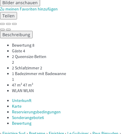
Bilder anschauen
Zu meinen Favoriten hinzufügen
Teilen
Beschreibung
Bewertung
8
Gäste
4
2 Queensize-Betten
2
2 Schlafzimmer
2
1 Badezimmer mit Badewanne
1
47 m²
47 m²
WLAN
WLAN
Unterkunft
Karte
Reservierungsbedingungen
Sonderangebote
6
Bewertung
›
›
›
›
›
›
Finistère Sud
Bretagne
Finistère
Le Guilvinec
Pays Bigouden