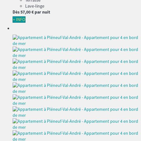
Terrasse
Lave-linge
Dès
57,
00 €
par nuit
+ INFO