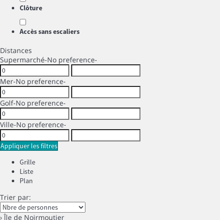
Clôture
Accès sans escaliers
Distances
Supermarché
-No preference-
Mer
-No preference-
Golf
-No preference-
Ville
-No preference-
Appliquer les filtres
Grille
Liste
Plan
Trier par:
› Île de Noirmoutier