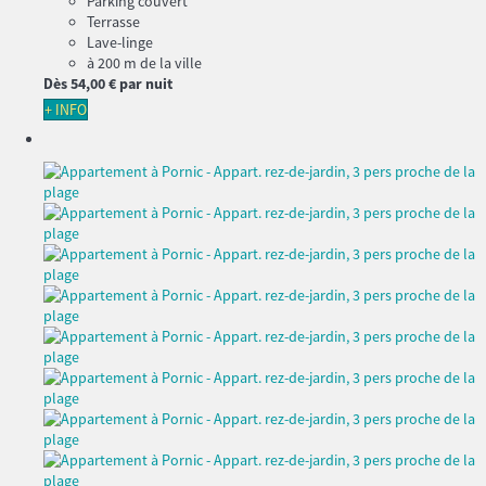
Parking couvert
Terrasse
Lave-linge
à 200 m de la ville
Dès
54,
00 €
par nuit
+ INFO