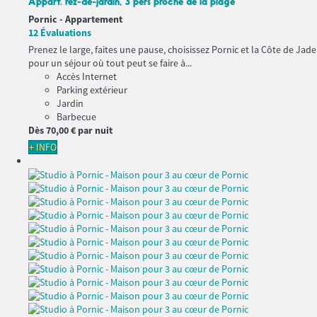
Appart. rez-de-jardin, 3 pers proche de la plage
Pornic -
Appartement
12 Évaluations
Prenez le large, faites une pause, choisissez Pornic et la Côte de Jade
pour un séjour où tout peut se faire à...
Accès Internet
Parking extérieur
Jardin
Barbecue
Dès
70,
00 €
par nuit
+ INFO