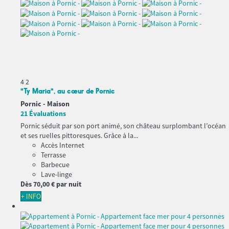
4
2
"Ty Maria", au cœur de Pornic
Pornic -
Maison
21 Évaluations
Pornic séduit par son port animé, son château surplombant l’océan
et ses ruelles pittoresques. Grâce à la...
Accès Internet
Terrasse
Barbecue
Lave-linge
Dès
70,
00 €
par nuit
+ INFO