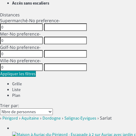
Accès sans escaliers
Distances
Supermarché
-No preference-
Mer
-No preference-
Golf
-No preference-
Ville
-No preference-
Appliquer les filtres
Grille
Liste
Plan
Trier par:
›
›
›
›
› Sarlat
Périgord
Aquitaine
Dordogne
Salignac-Eyvigues