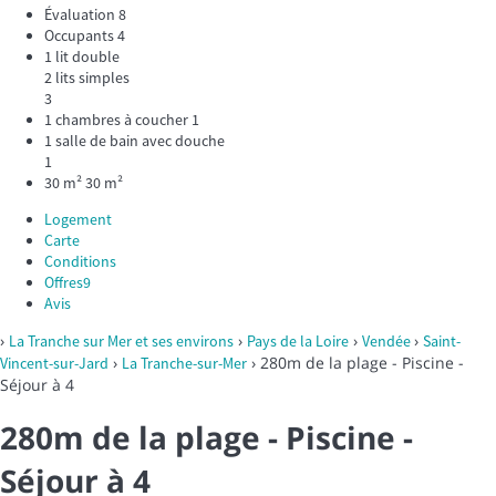
Évaluation
8
Occupants
4
1 lit double
2 lits simples
3
1 chambres à coucher
1
1 salle de bain avec douche
1
30 m²
30 m²
Logement
Carte
Conditions
Offres
9
Avis
›
›
›
›
La Tranche sur Mer et ses environs
Pays de la Loire
Vendée
Saint-
›
› 280m de la plage - Piscine -
Vincent-sur-Jard
La Tranche-sur-Mer
Séjour à 4
280m de la plage - Piscine -
Séjour à 4