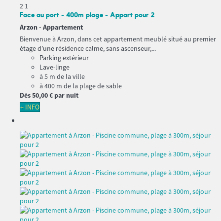
2
1
Face au port - 400m plage - Appart pour 2
Arzon -
Appartement
Bienvenue à Arzon, dans cet appartement meublé situé au premier
étage d’une résidence calme, sans ascenseur,...
Parking extérieur
Lave-linge
à 5 m de la ville
à 400 m de la plage de sable
Dès
50,
00 €
par nuit
+ INFO