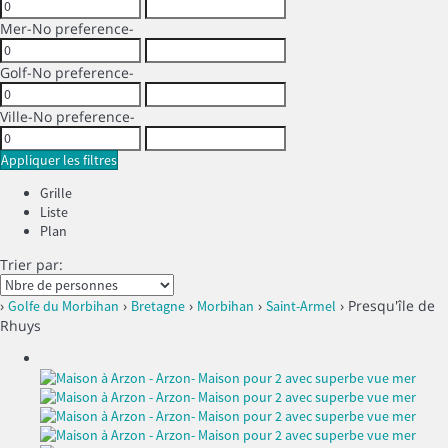
Mer
-No preference-
Golf
-No preference-
Ville
-No preference-
Appliquer les filtres
Grille
Liste
Plan
Trier par:
›
›
›
›
› Presqu'île de
Golfe du Morbihan
Bretagne
Morbihan
Saint-Armel
Rhuys