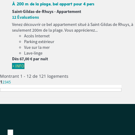
À 200 m de la plage, bel appart pour 4 pers
Saint-Gildas-de-Rhuys -
Appartement
12 Évaluations
Venez découvrir ce bel appartement situé à Saint-Gildas de Rhuys, à
seulement 200m de la plage. Vous apprécierez...
Accès Internet
Parking extérieur
Vue sur la mer
Lave-linge
Dès
67,
00 €
par nuit
+ INFO
Montrant 1 - 12 de 121 logements
1
2
3
4
5