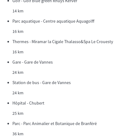
Golf - Golf blue green Rhuys Kerver
14 km
Parc aquatique - Centre aquatique Aquagolff
16 km
Thermes - Miramar la Cigale Thalasso&Spa Le Crouesty
16 km
Gare - Gare de Vannes
24 km
Station de bus - Gare de Vannes
24 km
Hôpital - Chubert
25 km
Parc - Parc Animalier et Botanique de Branféré
36 km