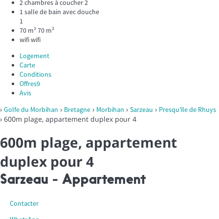
2 chambres à coucher
2
1 salle de bain avec douche
1
70 m²
70 m²
wifi
wifi
Logement
Carte
Conditions
Offres
9
Avis
›
›
›
›
›
Golfe du Morbihan
Bretagne
Morbihan
Sarzeau
Presqu'île de Rhuys
› 600m plage, appartement duplex pour 4
600m plage, appartement
duplex pour 4
Sarzeau -
Appartement
Contacter