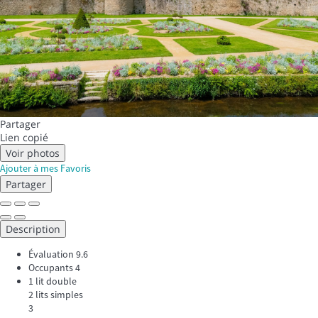
Partager
Lien copié
Voir photos
Ajouter à mes Favoris
Partager
Description
Évaluation
9.6
Occupants
4
1 lit double
2 lits simples
3